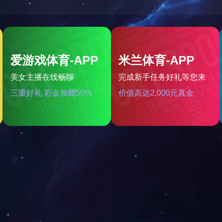
！县职校塑胶运动场惊艳亮相
国标篮球场由立诚体育建成
业盛会
位参与湘潭工贸中专运动场建设
训练基地精彩呈现
首页
1
2
下一页
末页