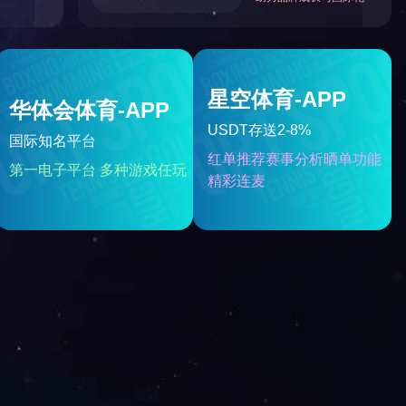
2019-09-29
2019-09-29
2019-09-29
2019-08-05
2019-07-24
共
2
页
7
条