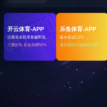
细节决定品质
岳塘区首片新
2019体博会行
立诚体育全方
吉利汽车拓展