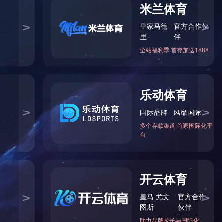
主页
>
新闻资讯
>
2019-10-28