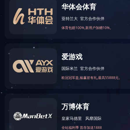
企业资讯
新闻资讯
公司动态
岳塘区首片新
企业资讯