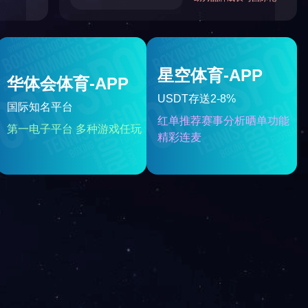
2019-09-29
开云（中国）
微信公众号