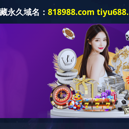
网站首页
关于我们
产品中心
案例展示
新
开云（中国）