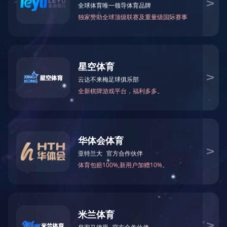
关于我们
产品中心
案例展示
新闻资讯
公司简介
塑胶跑道
公司动态
发展历程
人造草坪
企业资讯
荣誉资质
塑胶球场
技术专区
留言中心
PVC塑胶场地
技术专区1
开云（中国）
场地周边配套设
技术专区2
施
微信公众号
体育配套设施
室内外健身器材
Copyright © 开云足球 版权所有
湘ICP备19013565号